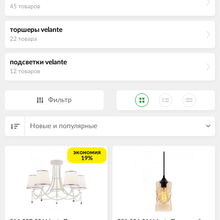
45 товаров
торшеры velante
22 товара
подсветки velante
12 товаров
Фильтр
Новые и популярные
экономия
19%