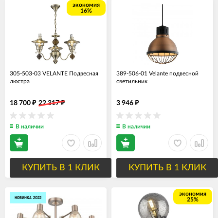
экономия
16%
305-503-03 VELANTE Подвесная
389-506-01 Velante подвесной
люстра
светильник
18 700
22 317
3 946
₽
₽
₽
В наличии
В наличии
КУПИТЬ В 1 КЛИК
КУПИТЬ В 1 КЛИК
экономия
НОВИНКА 2022
25%