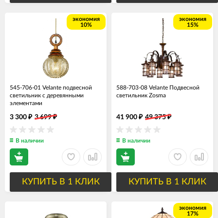
экономия
экономия
10%
15%
545-706-01 Velante подвесной
588-703-08 Velante Подвесной
светильник с деревянными
светильник Zosma
элементами
3 300
3 699
41 900
49 375
₽
₽
₽
₽
В наличии
В наличии
КУПИТЬ В 1 КЛИК
КУПИТЬ В 1 КЛИК
экономия
17%