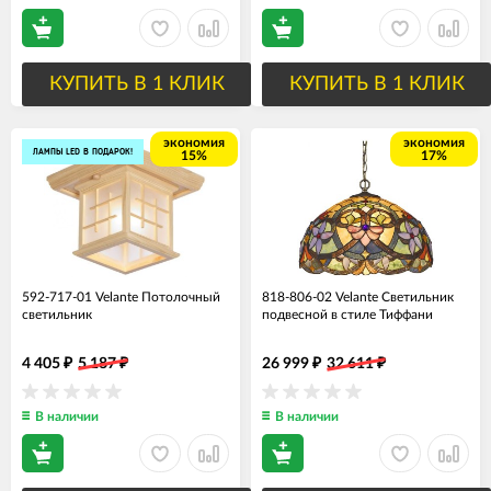
КУПИТЬ В 1 КЛИК
КУПИТЬ В 1 КЛИК
экономия
экономия
ЛАМПЫ LED В ПОДАРОК!
15%
17%
592-717-01 Velante Потолочный
818-806-02 Velante Светильник
светильник
подвесной в стиле Тиффани
4 405
5 187
26 999
32 611
₽
₽
₽
₽
В наличии
В наличии