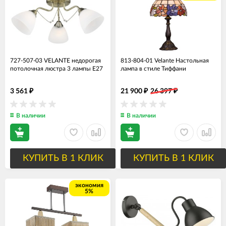
727-507-03 VELANTE недорогая
813-804-01 Velante Настольная
потолочная люстра 3 лампы Е27
лампа в стиле Тиффани
3 561
21 900
26 397
₽
₽
₽
В наличии
В наличии
КУПИТЬ В 1 КЛИК
КУПИТЬ В 1 КЛИК
экономия
5%