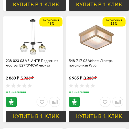
КУПИТЬ В 1 КЛИК
КУПИТЬ В 1 КЛИК
экономия
экономия
46%
15%
238-023-03 VELANTE Подвесная
548-717-02 Velante Люстра
люстра, E27*3*40W, черная
потолочная Patio
2 860
5 326
6 985
8 218
₽
₽
₽
₽
В наличии
В наличии
КУПИТЬ В 1 КЛИК
КУПИТЬ В 1 КЛИК