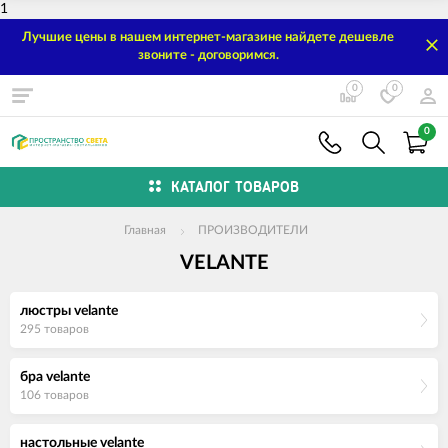
1
Лучшие цены в нашем интернет-магазине найдете дешевле
звоните - договоримся.
0
0
0
КАТАЛОГ ТОВАРОВ
Главная
ПРОИЗВОДИТЕЛИ
VELANTE
люстры velante
295 товаров
бра velante
106 товаров
настольные velante