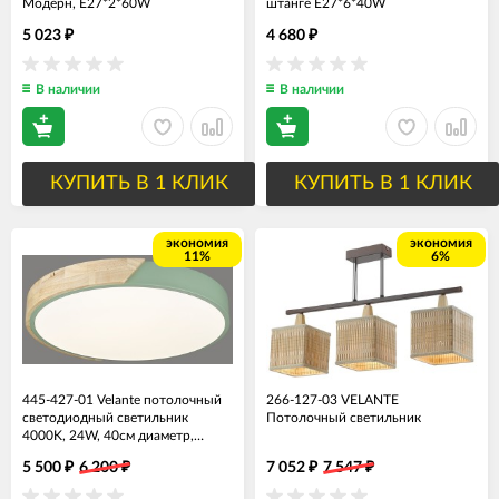
Модерн, E27*2*60W
штанге E27*6*40W
5 023
4 680
₽
₽
В наличии
В наличии
КУПИТЬ В 1 КЛИК
КУПИТЬ В 1 КЛИК
экономия
экономия
11%
6%
445-427-01 Velante потолочный
266-127-03 VELANTE
светодиодный светильник
Потолочный светильник
4000K, 24W, 40см диаметр,
зеленый с деревом
5 500
6 200
7 052
7 547
₽
₽
₽
₽