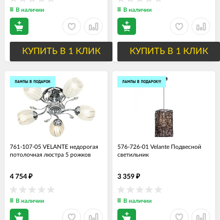
В наличии
В наличии
КУПИТЬ В 1 КЛИК
КУПИТЬ В 1 КЛИК
ЛАМПЫ В ПОДАРОК
ЛАМПЫ В ПОДАРОК!!!
761-107-05 VELANTE недорогая
576-726-01 Velante Подвесной
потолочная люстра 5 рожков
светильник
4 754
3 359
₽
₽
В наличии
В наличии