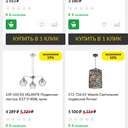
2 553
3 180
₽
₽
В наличии
В наличии
КУПИТЬ В 1 КЛИК
КУПИТЬ В 1 КЛИК
экономия
экономия
19%
10%
239-103-03 VELANTE Подвесная
572-726-01 Velante Светильник
люстра, E27*3*40W, хром
подвесной Ротанг
4 289
5 326
5 500
6 116
₽
₽
₽
₽
В наличии
В наличии