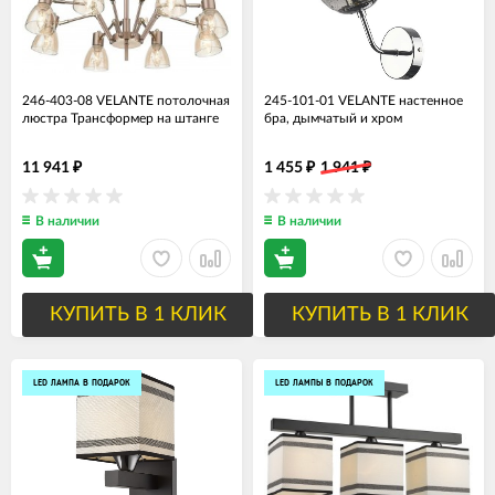
246-403-08 VELANTE потолочная
245-101-01 VELANTE настенное
люстра Трансформер на штанге
бра, дымчатый и хром
11 941
1 455
1 941
₽
₽
₽
В наличии
В наличии
КУПИТЬ В 1 КЛИК
КУПИТЬ В 1 КЛИК
LED ЛАМПА В ПОДАРОК
LED ЛАМПЫ В ПОДАРОК