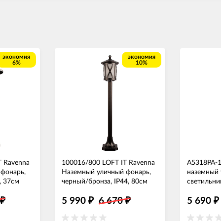
экономия
экономия
6%
10%
T Ravenna
100016/800 LOFT IT Ravenna
A5318PA-1
фонарь,
Наземный уличный фонарь,
наземный
, 37см
черный/бронза, IP44, 80см
светильни
0
5 990
6 670
5 690
₽
₽
₽
₽