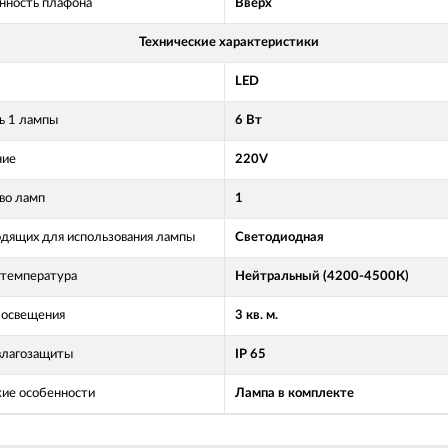
нность плафона
Вверх
Технические характеристики
LED
 1 лампы
6 Вт
ние
220V
во ламп
1
одящих для использования лампы
Светодиодная
 температура
Нейтральный (4200-4500К)
освещения
3 кв. м.
влагозащиты
IP 65
кие особенности
Лампа в комплекте