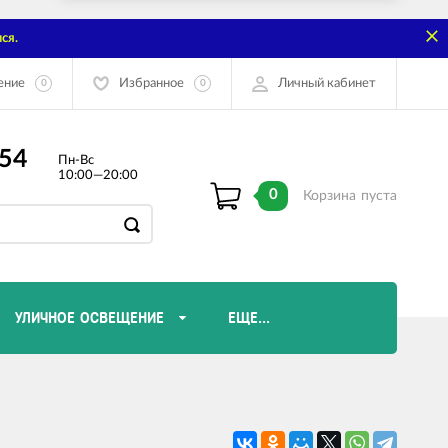
ся.
ение
Избранное
Личный кабинет
0
0
-54
Пн-Вс
10:00—20:00
0
Корзина
пуста
УЛИЧНОЕ ОСВЕЩЕНИЕ
ЕЩЕ...
Диммеры и комплектующие
Лампы Эдисона