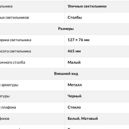
ильника
Уличные светильники
ных светильников
Столбы
Размеры
рина светильника
127 × 76 мм
ысота светильника
465 мм
личного столба
Малый
Внешний вид
 арматуры
Металл
атуры
Черный
 плафона
Стекло
фонов
Белый, Матовый