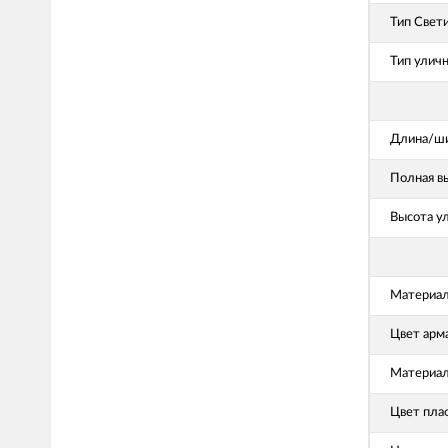
Тип Свет
Тип улич
Длина/ши
Полная в
Высота у
Материал
Цвет арм
Материал
Цвет пла