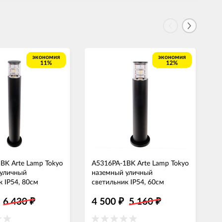
экономия
экономия
11%
12%
BK Arte Lamp Tokyo
A5316PA-1BK Arte Lamp Tokyo
1
 уличный
наземный уличный
ф
к IP54, 80см
светильник IP54, 60см
1
6 430
4 500
5 160
₽
₽
₽