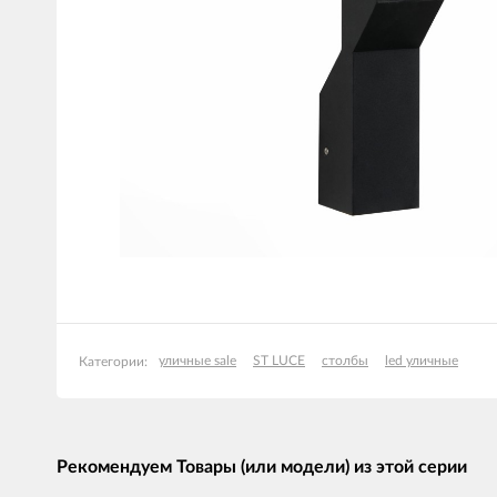
уличные sale
ST LUCE
столбы
led уличные
Категории:
Рекомендуем Товары (или модели) из этой серии