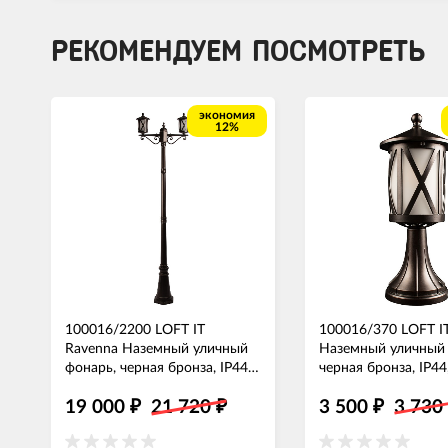
РЕКОМЕНДУЕМ ПОСМОТРЕТЬ
экономия
12%
100016/2200 LOFT IT
100016/370 LOFT I
Ravenna Наземный уличный
Наземный уличный 
фонарь, черная бронза, IP44,
черная бронза, IP44
220см, E27*2*100W
19 000
21 720
3 500
3 73
₽
₽
₽