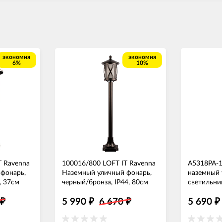
экономия
экономия
6%
10%
T Ravenna
100016/800 LOFT IT Ravenna
A5318PA-1
фонарь,
Наземный уличный фонарь,
наземный
, 37см
черный/бронза, IP44, 80см
светильни
0
5 990
6 670
5 690
₽
₽
₽
₽