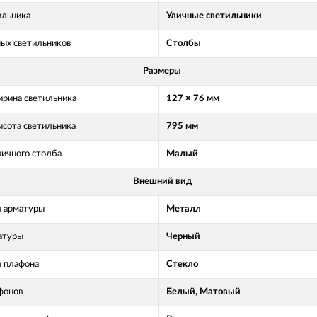
ильника
Уличные светильники
ных светильников
Столбы
Размеры
рина светильника
127 × 76 мм
ысота светильника
795 мм
личного столба
Малый
Внешний вид
 арматуры
Металл
атуры
Черный
 плафона
Стекло
фонов
Белый, Матовый