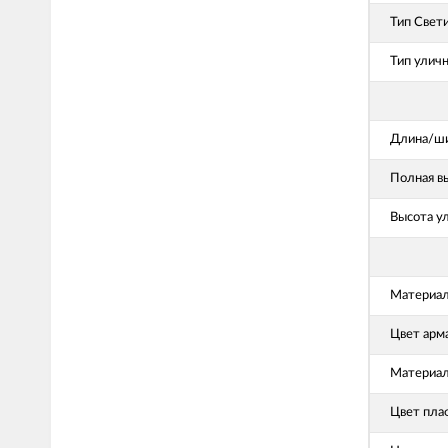
Тип Свет
Тип улич
Длина/ши
Полная в
Высота у
Материал
Цвет арм
Материал
Цвет пла