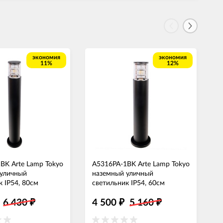
экономия
экономия
11%
12%
BK Arte Lamp Tokyo
A5316PA-1BK Arte Lamp Tokyo
1
 уличный
наземный уличный
ф
к IP54, 80см
светильник IP54, 60см
1
6 430
4 500
5 160
₽
₽
₽