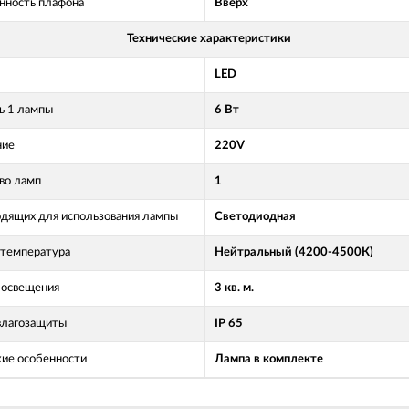
нность плафона
Вверх
Технические характеристики
LED
 1 лампы
6 Вт
ние
220V
во ламп
1
одящих для использования лампы
Светодиодная
 температура
Нейтральный (4200-4500К)
освещения
3 кв. м.
влагозащиты
IP 65
кие особенности
Лампа в комплекте