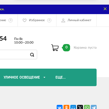
ся.
ение
Избранное
Личный кабинет
0
0
-54
Пн-Вс
10:00—20:00
0
Корзина
пуста
УЛИЧНОЕ ОСВЕЩЕНИЕ
ЕЩЕ...
Диммеры и комплектующие
Лампы Эдисона