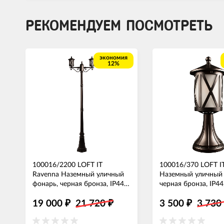
РЕКОМЕНДУЕМ ПОСМОТРЕТЬ
экономия
12%
100016/2200 LOFT IT
100016/370 LOFT I
Ravenna Наземный уличный
Наземный уличный 
фонарь, черная бронза, IP44,
черная бронза, IP44
220см, E27*2*100W
19 000
21 720
3 500
3 73
₽
₽
₽