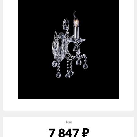
Цена
7 847
₽