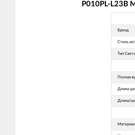
P010PL-L23B M
Бренд
Стиль ис
Тип Свет
Полная в
Длина це
Длина/ши
Материал