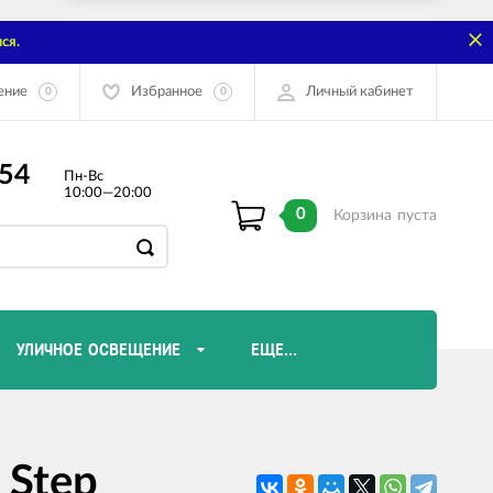
ся.
ение
Избранное
Личный кабинет
0
0
-54
Пн-Вс
10:00—20:00
0
Корзина
пуста
УЛИЧНОЕ ОСВЕЩЕНИЕ
ЕЩЕ...
Диммеры и комплектующие
 Step
Лампы Эдисона