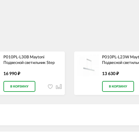
P010PL-L30B Maytoni
P010PL-L23W Mayt
Подвесной светильник Step
Подвесной светильн
16 990
13 630
₽
₽
В КОРЗИНУ
В КОРЗИНУ