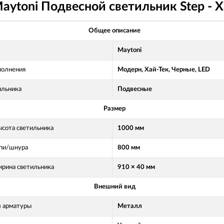
aytoni Подвесной светильник Step - 
Общее описание
Maytoni
полнения
Модерн, Хай-Тек, Черные, LED
ильника
Подвесные
Размер
ысота светильника
1000 мм
пи/шнура
800 мм
рина светильника
910 × 40 мм
Внешний вид
 арматуры
Металл