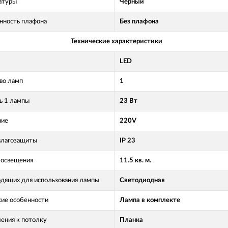
атуры
Черный
нность плафона
Без плафона
Технические характеристики
LED
во ламп
1
 1 лампы
23 Вт
ние
220V
влагозащиты
IP 23
освещения
11.5 кв. м.
одящих для использования лампы
Светодиодная
кие особенности
Лампа в комплекте
ления к потолку
Планка