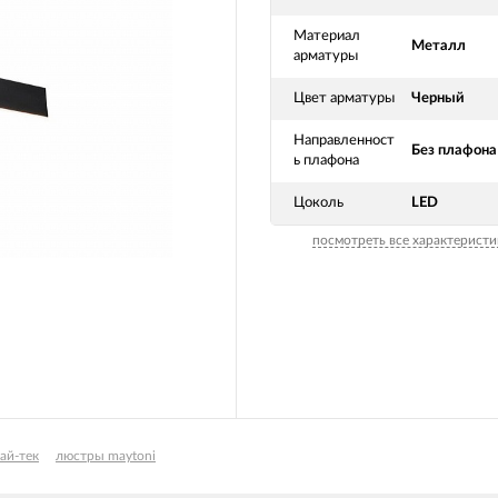
Материал
Металл
арматуры
Цвет арматуры
Черный
Направленност
Без плафона
ь плафона
Цоколь
LED
посмотреть все характеристи
ай-тек
люстры maytoni