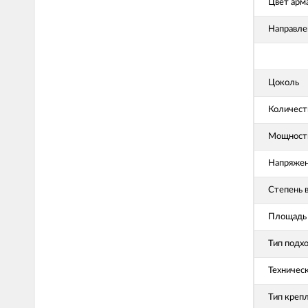
Цвет арм
Направле
Цоколь
Количест
Мощность
Напряже
Степень 
Площадь 
Тип подх
Техничес
Тип креп