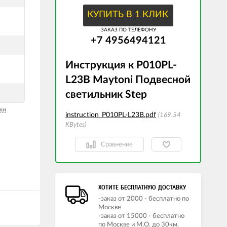
КУПИТЬ В 1 КЛИК
ЗАКАЗ ПО ТЕЛЕФОНУ
+7 4956494121
Инструкция к P010PL-
L23B Maytoni Подвесной
светильник Step
ки
instruction_P010PL-L23B.pdf
169.54
KBytes
Сравнение
ХОТИТЕ БЕСПЛАТНУЮ ДОСТАВКУ
-заказ от 2000 - бесплатно по
Москве
-заказ от 15000 - бесплатно
по Москве и М.О. до 30км.