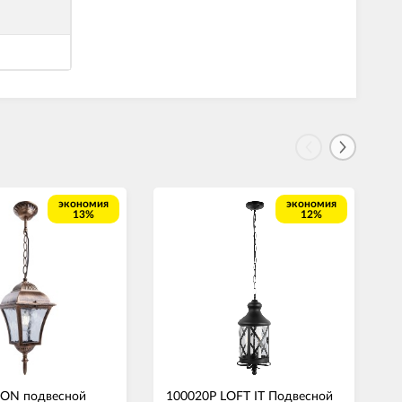
экономия
экономия
13%
12%
RON подвесной
100020P LOFT IT Подвесной
O