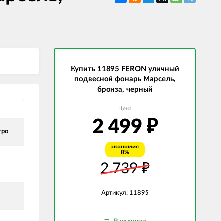
СВЕТОДИОДНЫЕ ЛАМПЫ
Трансформаторы
Купить 11895 FERON уличный
подвесной фонарь Марсель,
бронза, черный
Цена
2 499
₽
тро
экономия
8%
2 739
₽
и
Артикул: 11895