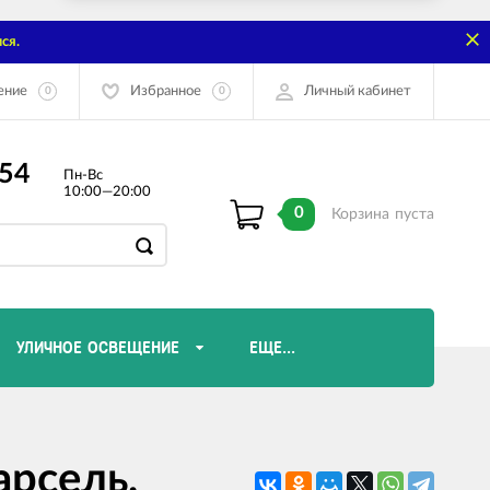
ся.
ение
Избранное
Личный кабинет
0
0
-54
Пн-Вс
10:00—20:00
0
Корзина
пуста
УЛИЧНОЕ ОСВЕЩЕНИЕ
ЕЩЕ...
Диммеры и комплектующие
рсель,
Лампы Эдисона