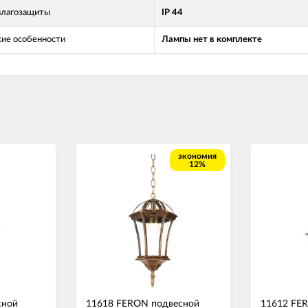
влагозащиты
IP 44
кие особенности
Лампы нет в комплекте
экономия
12%
сной
11618 FERON подвесной
11612 FE