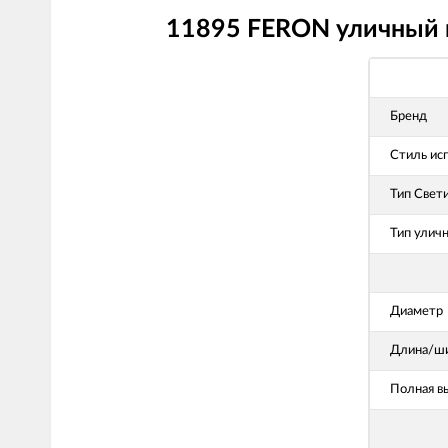
11895 FERON уличный п
Бренд
Стиль ис
Тип Свет
Тип улич
Диаметр
Длина/ши
Полная в