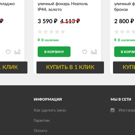
елладжо
уличный фонарь Неаполь
уличный ф
IP44, золото
бронза
1
3 590
4 113
2 800
₽
₽
₽
₽
В наличии
В наличи
В КОРЗИНУ
В КОРЗ
1 КЛИК
КУПИТЬ В 1 КЛИК
КУП
ИНФОРМАЦИЯ
МЫ В СЕТИ
Как сделать заказ
Инстагр
Гарантии
Оплата