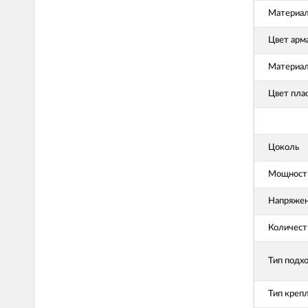
Материал
Цвет арм
Материал
Цвет пла
Цоколь
Мощность
Напряже
Количест
Тип подх
Тип креп