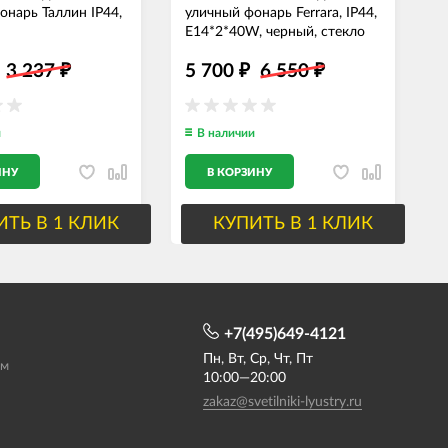
онарь Таллин IP44,
уличный фонарь Ferrara, IP44,
у
E14*2*40W, черный, стекло
I
к
3 237
5 700
6 550
₽
₽
₽
и
В наличии
ИНУ
В КОРЗИНУ
ИТЬ В 1 КЛИК
КУПИТЬ В 1 КЛИК
+7(495)649-4121
Пн, Вт, Ср, Чт, Пт
ам
10:00—20:00
zakaz@svetilniki-lyustry.ru