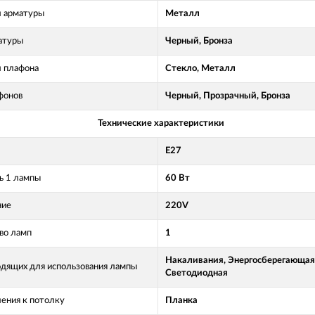
 арматуры
Металл
атуры
Черный, Бронза
 плафона
Стекло, Металл
фонов
Черный, Прозрачный, Бронза
Технические характеристики
E27
 1 лампы
60 Вт
ние
220V
во ламп
1
Накаливания, Энергосберегающая
одящих для использования лампы
Светодиодная
ления к потолку
Планка