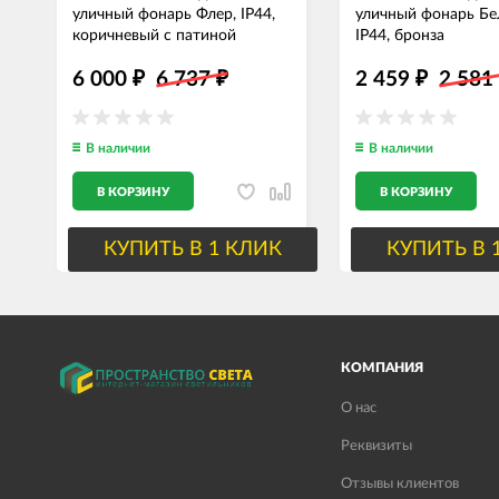
уличный фонарь Флер, IP44,
уличный фонарь Б
коричневый с патиной
IP44, бронза
6 000
6 737
2 459
2 58
₽
₽
₽
В наличии
В наличии
В КОРЗИНУ
В КОРЗИНУ
КУПИТЬ В 1 КЛИК
КУПИТЬ В 
КОМПАНИЯ
О нас
Реквизиты
Отзывы клиентов