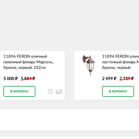
11896 FERON уличный
11894 FERON улич
наземный фонарь Марсель,
настенный фонарь 
бронза, черный, 102см
бронза, черный
5 000
5 884
2 499
2 739
₽
₽
₽
₽
В КОРЗИНУ
В КОРЗИНУ