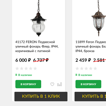
41172 FERON Подвесной
11899 Feron Подве
уличный фонарь Флер, IP44,
уличный фонарь Б
коричневый с патиной
IP44, бронза
6 000
6 737
2 459
2 58
₽
₽
₽
В наличии
В наличии
В КОРЗИНУ
В КОРЗИНУ
КУПИТЬ В 1 КЛИК
КУПИТЬ В 