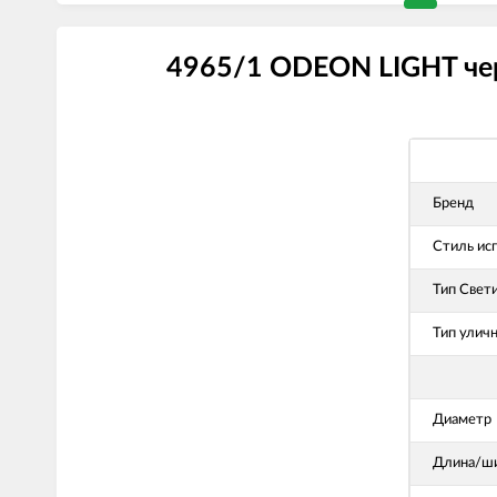
4965/1 ODEON LIGHT чер
Бренд
Стиль ис
Тип Свет
Тип улич
Диаметр
Длина/ши