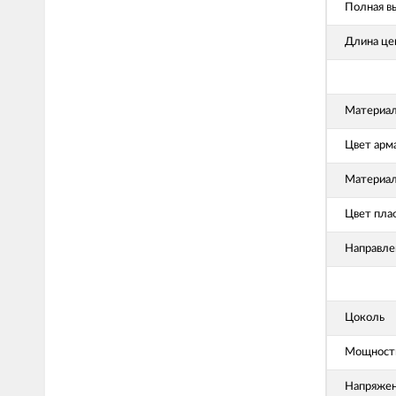
Полная в
Длина це
Материал
Цвет арм
Материал
Цвет пла
Направле
Цоколь
Мощность
Напряже