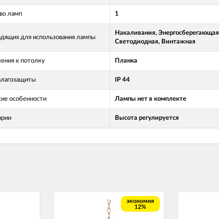
во ламп
1
Накаливания, Энергосберегающая
одящих для использования лампы
Светодиодная, Винтажная
ления к потолку
Планка
влагозащиты
IP 44
кие особенности
Лампы нет в комплекте
арии
Высота регулируется
экономия
12%