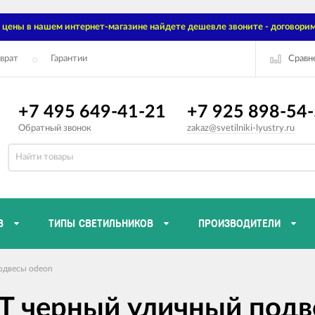
цены в нашем интернет-магазине найдете дешевле звоните - договорим
Сравн
врат
Гарантии
+7 495 649-41-21
+7 925 898-54
Обратный звонок
zakaz@svetilniki-lyustry.ru
В
ТИПЫ СВЕТИЛЬНИКОВ
ПРОИЗВОДИТЕЛИ
одвесы odeon
T черный уличный подв