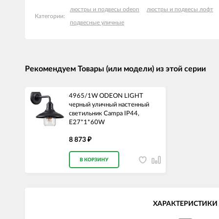
люстры и подвесы odeon
люстры и подвесы лофт
Категории:
подвесные уличные
Рекомендуем Товары (или модели) из этой серии
4965/1W ODEON LIGHT
черный уличный настенный
светильник Campa IP44,
E27*1*60W
8 873
₽
В КОРЗИНУ
ХАРАКТЕРИСТИКИ