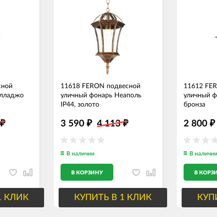
сной
11618 FERON подвесной
11612 FE
елладжо
уличный фонарь Неаполь
уличный ф
IP44, золото
бронза
1
3 590
4 113
2 800
₽
₽
₽
₽
В наличии
В наличи
В КОРЗИНУ
В КОРЗ
1 КЛИК
КУПИТЬ В 1 КЛИК
КУП