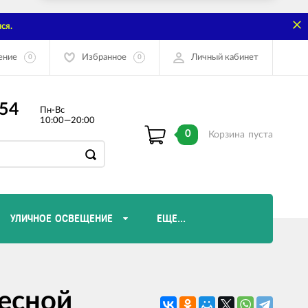
ся.
ение
Избранное
Личный кабинет
0
0
-54
Пн-Вс
10:00—20:00
0
Корзина
пуста
УЛИЧНОЕ ОСВЕЩЕНИЕ
ЕЩЕ...
Диммеры и комплектующие
есной
Лампы Эдисона