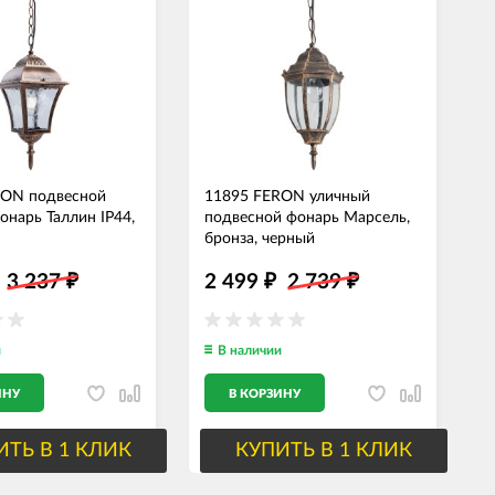
RON подвесной
11895 FERON уличный
1
онарь Таллин IP44,
подвесной фонарь Марсель,
у
бронза, черный
E
3 237
2 499
2 739
₽
₽
₽
и
В наличии
ИНУ
В КОРЗИНУ
ИТЬ В 1 КЛИК
КУПИТЬ В 1 КЛИК