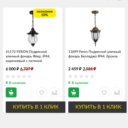
экономия
10%
41172 FERON Подвесной
11899 Feron Подвесной уличный
уличный фонарь Флер, IP44,
фонарь Белладжо IP44, бронза
коричневый с патиной
6 000
6 737
2 459
2 581
₽
₽
₽
₽
В наличии
В наличии
КУПИТЬ В 1 КЛИК
КУПИТЬ В 1 КЛИК